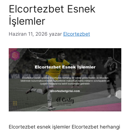
Elcortezbet Esnek
İşlemler
Haziran 11, 2026
yazar
Elcortezbet
Elcortezbet esnek işlemler Elcortezbet herhangi