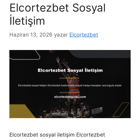
Elcortezbet Sosyal
İletişim
Haziran 13, 2026
yazar
Elcortezbet
Elcortezbet sosyal iletişim Elcortezbet