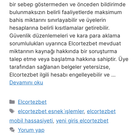
bir sebep göstermeden ve önceden bildirimde
bulunmaksızın belirli faaliyetlerde maksimum
bahis miktarını sınırlayabilir ve üyelerin
hesaplarına belirli kısıtlamalar getirebilir.
Güvenlik düzenlemeleri ve kara para aklama
sorumlulukları uyarınca Elcortezbet mevduat
miktarının kaynağı hakkında bir soruşturma
talep etme veya başlatma hakkına sahiptir. Üye
tarafından sağlanan belgeler yetersizse,
Elcortezbet ilgili hesabı engelleyebilir ve …
Devamını oku
Kategoriler
Elcortezbet
Etiketler
elcortezbet esnek i̇şlemler
,
elcortezbet
mobil hassasiyeti
,
yeni giris elcortezbet
Yorum yap