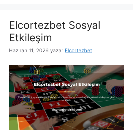
Elcortezbet Sosyal
Etkileşim
Haziran 11, 2026
yazar
Elcortezbet