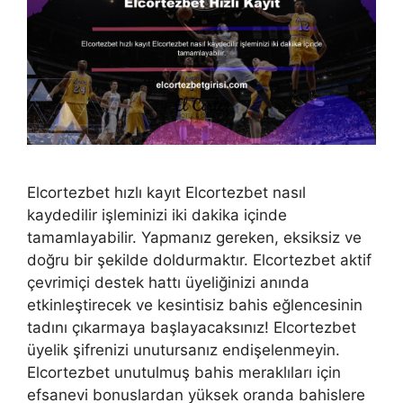
Elcortezbet hızlı kayıt Elcortezbet nasıl
kaydedilir işleminizi iki dakika içinde
tamamlayabilir. Yapmanız gereken, eksiksiz ve
doğru bir şekilde doldurmaktır. Elcortezbet aktif
çevrimiçi destek hattı üyeliğinizi anında
etkinleştirecek ve kesintisiz bahis eğlencesinin
tadını çıkarmaya başlayacaksınız! Elcortezbet
üyelik şifrenizi unutursanız endişelenmeyin.
Elcortezbet unutulmuş bahis meraklıları için
efsanevi bonuslardan yüksek oranda bahislere