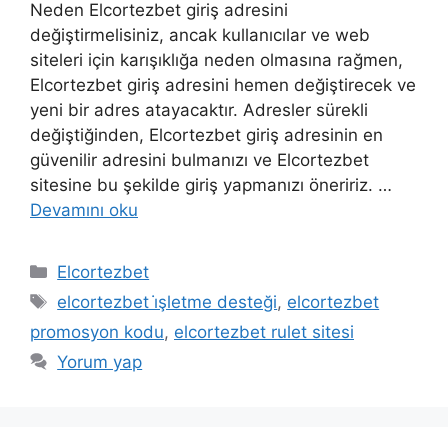
Neden Elcortezbet giriş adresini
değiştirmelisiniz, ancak kullanıcılar ve web
siteleri için karışıklığa neden olmasına rağmen,
Elcortezbet giriş adresini hemen değiştirecek ve
yeni bir adres atayacaktır. Adresler sürekli
değiştiğinden, Elcortezbet giriş adresinin en
güvenilir adresini bulmanızı ve Elcortezbet
sitesine bu şekilde giriş yapmanızı öneririz. …
Devamını oku
Kategoriler
Elcortezbet
Etiketler
elcortezbet i̇şletme desteği
,
elcortezbet
promosyon kodu
,
elcortezbet rulet sitesi
Yorum yap