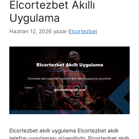
Elcortezbet Akıllı
Uygulama
Haziran 12, 2026
yazar
Elcortezbet
Elcortezbet akıllı uygulama Elcortezbet akıllı
telefon uygulaması güvenilirdir. Elcortezbet akıllı