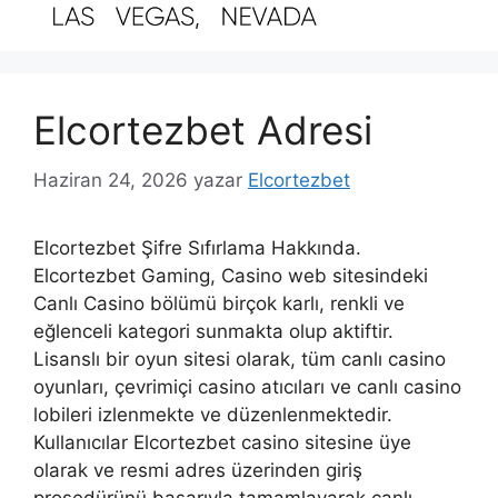
Elcortezbet Adresi
Haziran 24, 2026
yazar
Elcortezbet
Elcortezbet Şifre Sıfırlama Hakkında.
Elcortezbet Gaming, Casino web sitesindeki
Canlı Casino bölümü birçok karlı, renkli ve
eğlenceli kategori sunmakta olup aktiftir.
Lisanslı bir oyun sitesi olarak, tüm canlı casino
oyunları, çevrimiçi casino atıcıları ve canlı casino
lobileri izlenmekte ve düzenlenmektedir.
Kullanıcılar Elcortezbet casino sitesine üye
olarak ve resmi adres üzerinden giriş
prosedürünü başarıyla tamamlayarak canlı …