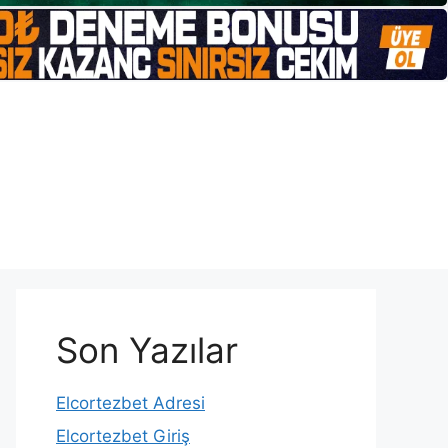
Son Yazılar
Elcortezbet Adresi
Elcortezbet Giriş