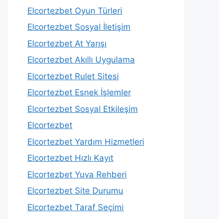
Elcortezbet Oyun Türleri
Elcortezbet Sosyal İletişim
Elcortezbet At Yarışı
Elcortezbet Akıllı Uygulama
Elcortezbet Rulet Sitesi
Elcortezbet Esnek İşlemler
Elcortezbet Sosyal Etkileşim
Elcortezbet
Elcortezbet Yardım Hizmetleri
Elcortezbet Hızlı Kayıt
Elcortezbet Yuva Rehberi
Elcortezbet Site Durumu
Elcortezbet Taraf Seçimi