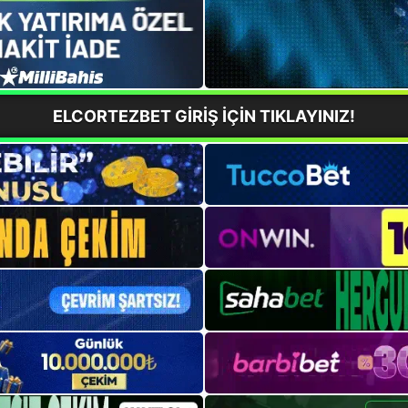
ELCORTEZBET GİRİŞ İÇİN TIKLAYINIZ!