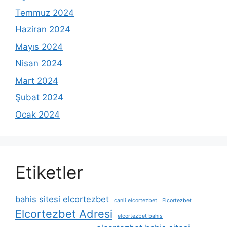
Temmuz 2024
Haziran 2024
Mayıs 2024
Nisan 2024
Mart 2024
Şubat 2024
Ocak 2024
Etiketler
bahis sitesi elcortezbet
canli elcortezbet
Elcortezbet
Elcortezbet Adresi
elcortezbet bahis