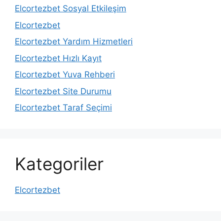
Elcortezbet Sosyal Etkileşim
Elcortezbet
Elcortezbet Yardım Hizmetleri
Elcortezbet Hızlı Kayıt
Elcortezbet Yuva Rehberi
Elcortezbet Site Durumu
Elcortezbet Taraf Seçimi
Kategoriler
Elcortezbet