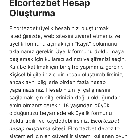
Elcortezbet Hesap
Oluşturma
Elcortezbet üyelik hesabınızı oluşturmak
istediğinizde, web sitesini ziyaret etmeniz ve
üyelik formunu açmak için “Kayıt” bölümünü
tıklamanız gerekir. Üyelik formunu doldurmaya
başlamak için kullanıcı adınızı ve şifrenizi seçin.
Kulübe katılmak için bir şifre yapmanız gerekir.
Kişisel bilgilerinizle bir hesap oluşturabilirsiniz,
ancak aynı bilgilerle birden fazla hesap
yapamazsınız. Hesabınızın iyi çalışmasını
sağlamak için bilgilerinizin doğru olduğundan
emin olmanız gerekir. 18 yaşından büyük
olduğunuzu beyan ederek üyelik formunu
doldurabilir ve kaydedebilirsiniz.
Elcortezbet
hesap oluşturma
sitesi. Elcortezbet depozito
sistemleri için en güvenilir sistemi kullanan oyun