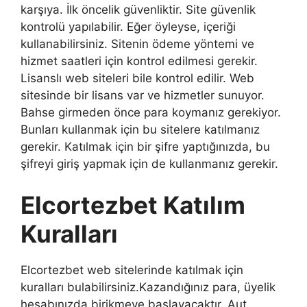
karşıya. İlk öncelik güvenliktir. Site güvenlik
kontrolü yapılabilir. Eğer öyleyse, içeriği
kullanabilirsiniz. Sitenin ödeme yöntemi ve
hizmet saatleri için kontrol edilmesi gerekir.
Lisanslı web siteleri bile kontrol edilir. Web
sitesinde bir lisans var ve hizmetler sunuyor.
Bahse girmeden önce para koymanız gerekiyor.
Bunları kullanmak için bu sitelere katılmanız
gerekir. Katılmak için bir şifre yaptığınızda, bu
şifreyi giriş yapmak için de kullanmanız gerekir.
Elcortezbet Katılım
Kuralları
Elcortezbet web sitelerinde katılmak için
kuralları bulabilirsiniz.Kazandığınız para, üyelik
hesabınızda birikmeye başlayacaktır. Aut