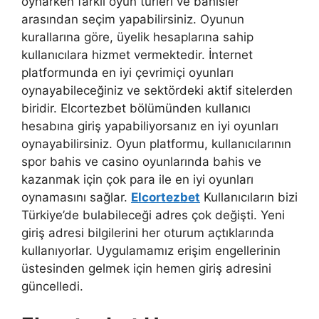
oynarken farklı oyun türleri ve bahisler
arasından seçim yapabilirsiniz. Oyunun
kurallarına göre, üyelik hesaplarına sahip
kullanıcılara hizmet vermektedir. İnternet
platformunda en iyi çevrimiçi oyunları
oynayabileceğiniz ve sektördeki aktif sitelerden
biridir. Elcortezbet bölümünden kullanıcı
hesabına giriş yapabiliyorsanız en iyi oyunları
oynayabilirsiniz. Oyun platformu, kullanıcılarının
spor bahis ve casino oyunlarında bahis ve
kazanmak için çok para ile en iyi oyunları
oynamasını sağlar.
Elcortezbet
Kullanıcıların bizi
Türkiye’de bulabileceği adres çok değişti. Yeni
giriş adresi bilgilerini her oturum açtıklarında
kullanıyorlar. Uygulamamız erişim engellerinin
üstesinden gelmek için hemen giriş adresini
güncelledi.