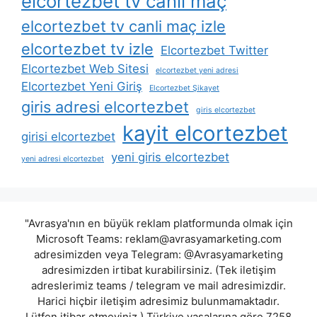
elcortezbet tv canli maç
elcortezbet tv canli maç izle
elcortezbet tv izle
Elcortezbet Twitter
Elcortezbet Web Sitesi
elcortezbet yeni adresi
Elcortezbet Yeni Giriş
Elcortezbet Şikayet
giris adresi elcortezbet
giris elcortezbet
kayit elcortezbet
girisi elcortezbet
yeni giris elcortezbet
yeni adresi elcortezbet
"Avrasya'nın en büyük reklam platformunda olmak için
Microsoft Teams:
reklam@avrasyamarketing.com
adresimizden veya Telegram: @Avrasyamarketing
adresimizden irtibat kurabilirsiniz. (Tek iletişim
adreslerimiz teams / telegram ve mail adresimizdir.
Harici hiçbir iletişim adresimiz bulunmamaktadır.
Lütfen itibar etmeyiniz.) Türkiye yasalarına göre 7258