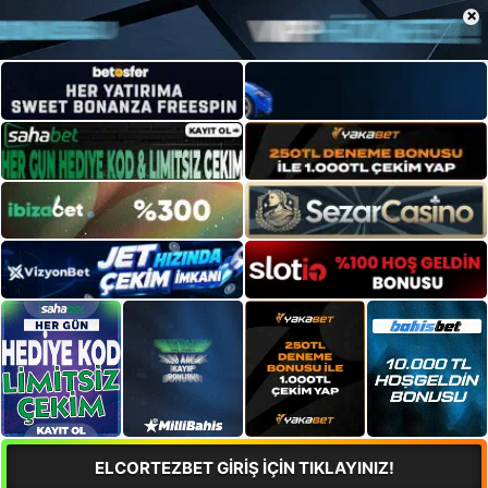
×
ELCORTEZBET GİRİŞ İÇİN TIKLAYINIZ!