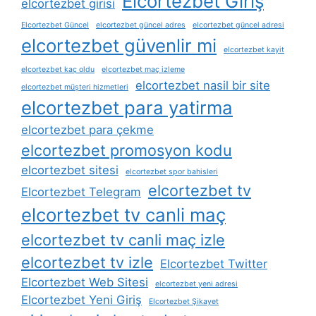
Elcortezbet Giriş
elcortezbet girisi
Elcortezbet Güncel
elcortezbet güncel adres
elcortezbet güncel adresi
elcortezbet güvenlir mi
elcortezbet kayit
elcortezbet kaç oldu
elcortezbet maç izleme
elcortezbet nasil bir site
elcortezbet müşteri hizmetleri
elcortezbet para yatirma
elcortezbet para çekme
elcortezbet promosyon kodu
elcortezbet sitesi
elcortezbet spor bahisleri
elcortezbet tv
Elcortezbet Telegram
elcortezbet tv canli maç
elcortezbet tv canli maç izle
elcortezbet tv izle
Elcortezbet Twitter
Elcortezbet Web Sitesi
elcortezbet yeni adresi
Elcortezbet Yeni Giriş
Elcortezbet Şikayet