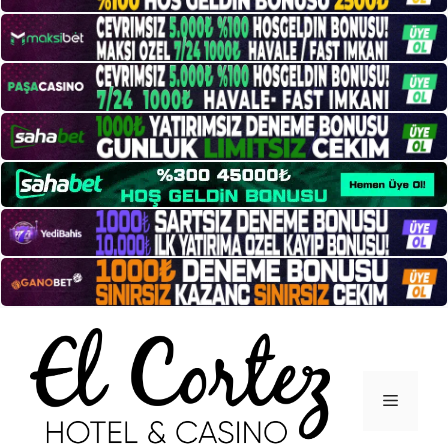
İçeriğe
atla
Menü