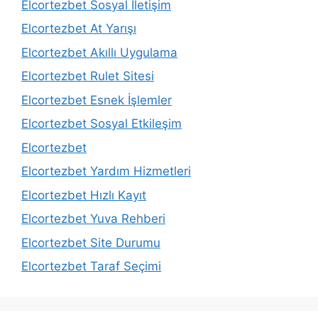
Elcortezbet Sosyal İletişim
Elcortezbet At Yarışı
Elcortezbet Akıllı Uygulama
Elcortezbet Rulet Sitesi
Elcortezbet Esnek İşlemler
Elcortezbet Sosyal Etkileşim
Elcortezbet
Elcortezbet Yardım Hizmetleri
Elcortezbet Hızlı Kayıt
Elcortezbet Yuva Rehberi
Elcortezbet Site Durumu
Elcortezbet Taraf Seçimi