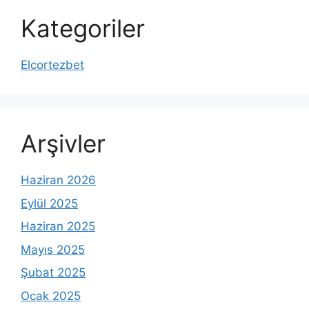
Kategoriler
Elcortezbet
Arşivler
Haziran 2026
Eylül 2025
Haziran 2025
Mayıs 2025
Şubat 2025
Ocak 2025