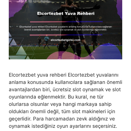
Elcortezbet yuva rehberi Elcortezbet yuvalarını
anlama konusunda kullanıcılara sağlanan önemli
avantajlardan biri, ücretsiz slot oynamak ve slot
oyunlarında eğlenmektir. Bu kural, ne tür
olurlarsa olsunlar veya hangi markaya sahip
oldukları önemli değil, tüm slot makineleri için
geçerlidir. Para harcamadan zevk aldığınız ve
oynamak istediğiniz oyun ayarlarını seçersiniz.