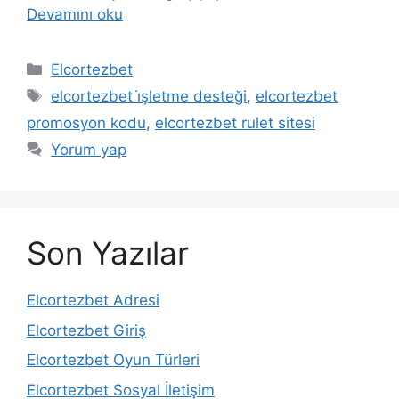
Devamını oku
Kategoriler
Elcortezbet
Etiketler
elcortezbet i̇şletme desteği
,
elcortezbet
promosyon kodu
,
elcortezbet rulet sitesi
Yorum yap
Son Yazılar
Elcortezbet Adresi
Elcortezbet Giriş
Elcortezbet Oyun Türleri
Elcortezbet Sosyal İletişim