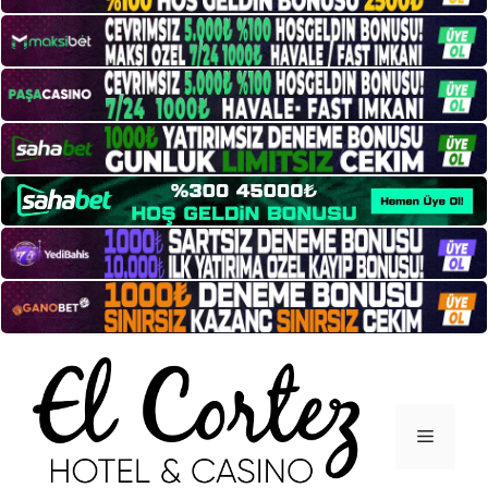
İçeriğe
atla
Menü