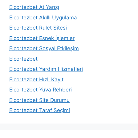
Elcortezbet At Yarışı
Elcortezbet Akıllı Uygulama
Elcortezbet Rulet Sitesi
Elcortezbet Esnek İşlemler
Elcortezbet Sosyal Etkileşim
Elcortezbet
Elcortezbet Yardım Hizmetleri
Elcortezbet Hızlı Kayıt
Elcortezbet Yuva Rehberi
Elcortezbet Site Durumu
Elcortezbet Taraf Seçimi