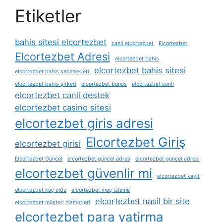
Etiketler
bahis sitesi elcortezbet
canli elcortezbet
Elcortezbet
Elcortezbet Adresi
elcortezbet bahis
elcortezbet bahis sitesi
elcortezbet bahis seçenekleri
elcortezbet bahis şirketi
elcortezbet bonus
elcortezbet canli
elcortezbet canli destek
elcortezbet casino sitesi
elcortezbet giris adresi
Elcortezbet Giriş
elcortezbet girisi
Elcortezbet Güncel
elcortezbet güncel adres
elcortezbet güncel adresi
elcortezbet güvenlir mi
elcortezbet kayit
elcortezbet kaç oldu
elcortezbet maç izleme
elcortezbet nasil bir site
elcortezbet müşteri hizmetleri
elcortezbet para yatirma