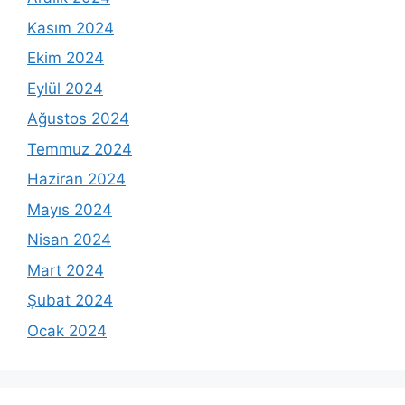
Kasım 2024
Ekim 2024
Eylül 2024
Ağustos 2024
Temmuz 2024
Haziran 2024
Mayıs 2024
Nisan 2024
Mart 2024
Şubat 2024
Ocak 2024