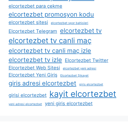
elcortezbet para çekme
elcortezbet promosyon kodu
elcortezbet sitesi
elcortezbet spor bahisleri
elcortezbet tv
Elcortezbet Telegram
elcortezbet tv canli maç
elcortezbet tv canli maç izle
elcortezbet tv izle
Elcortezbet Twitter
Elcortezbet Web Sitesi
elcortezbet yeni adresi
Elcortezbet Yeni Giriş
Elcortezbet Şikayet
giris adresi elcortezbet
giris elcortezbet
kayit elcortezbet
girisi elcortezbet
yeni giris elcortezbet
yeni adresi elcortezbet