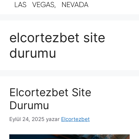
elcortezbet site
durumu
Elcortezbet Site
Durumu
Eylül 24, 2025
yazar
Elcortezbet