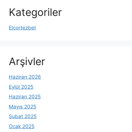
Kategoriler
Elcortezbet
Arşivler
Haziran 2026
Eylül 2025
Haziran 2025
Mayıs 2025
Şubat 2025
Ocak 2025