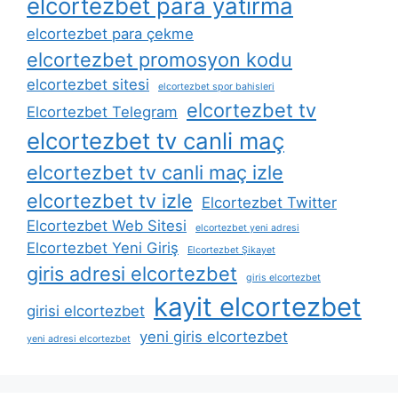
elcortezbet para yatirma
elcortezbet para çekme
elcortezbet promosyon kodu
elcortezbet sitesi
elcortezbet spor bahisleri
elcortezbet tv
Elcortezbet Telegram
elcortezbet tv canli maç
elcortezbet tv canli maç izle
elcortezbet tv izle
Elcortezbet Twitter
Elcortezbet Web Sitesi
elcortezbet yeni adresi
Elcortezbet Yeni Giriş
Elcortezbet Şikayet
giris adresi elcortezbet
giris elcortezbet
kayit elcortezbet
girisi elcortezbet
yeni giris elcortezbet
yeni adresi elcortezbet