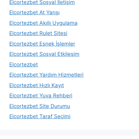
Elcortezbet Sosyal İletişim
Elcortezbet At Yarışı
Elcortezbet Akıllı Uygulama
Elcortezbet Rulet Sitesi
Elcortezbet Esnek İşlemler
Elcortezbet Sosyal Etkileşim
Elcortezbet
Elcortezbet Yardım Hizmetleri
Elcortezbet Hızlı Kayıt
Elcortezbet Yuva Rehberi
Elcortezbet Site Durumu
Elcortezbet Taraf Seçimi