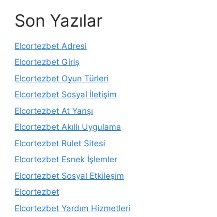
Son Yazılar
Elcortezbet Adresi
Elcortezbet Giriş
Elcortezbet Oyun Türleri
Elcortezbet Sosyal İletişim
Elcortezbet At Yarışı
Elcortezbet Akıllı Uygulama
Elcortezbet Rulet Sitesi
Elcortezbet Esnek İşlemler
Elcortezbet Sosyal Etkileşim
Elcortezbet
Elcortezbet Yardım Hizmetleri