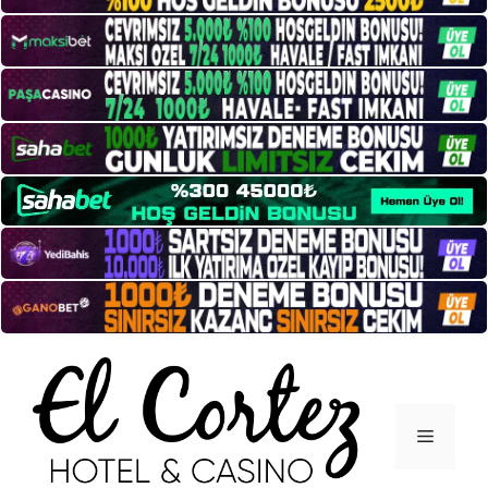
İçeriğe
atla
Menü