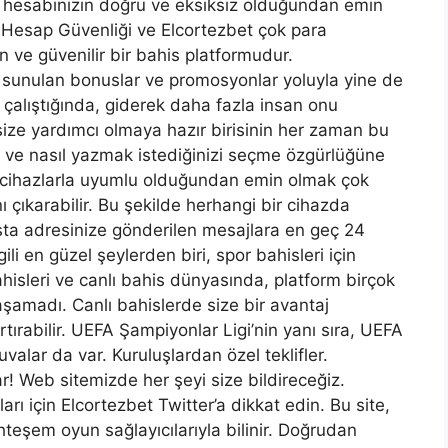
 hesabınızın doğru ve eksiksiz olduğundan emin
et Hesap Güvenliği ve Elcortezbet çok para
n ve güvenilir bir bahis platformudur.
 sunulan bonuslar ve promosyonlar yoluyla yine de
i çalıştığında, giderek daha fazla insan onu
size yardımcı olmaya hazır birisinin her zaman bu
 ve nasıl yazmak istediğinizi seçme özgürlüğüne
il cihazlarla uyumlu olduğundan emin olmak çok
 çıkarabilir. Bu şekilde herhangi bir cihazda
osta adresinize gönderilen mesajlara en geç 24
gili en güzel şeylerden biri, spor bahisleri için
ahisleri ve canlı bahis dünyasında, platform birçok
aşamadı. Canlı bahislerde size bir avantaj
tırabilir. UEFA Şampiyonlar Ligi’nin yanı sıra, UEFA
valar da var. Kuruluşlardan özel teklifler.
r! Web sitemizde her şeyi size bildireceğiz.
arı için Elcortezbet Twitter’a dikkat edin. Bu site,
eşem oyun sağlayıcılarıyla bilinir. Doğrudan