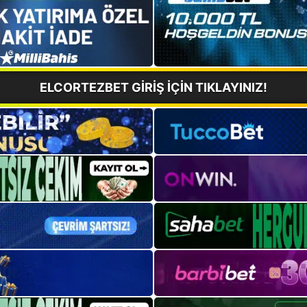
ELCORTEZBET GİRİŞ İÇİN TIKLAYINIZ!