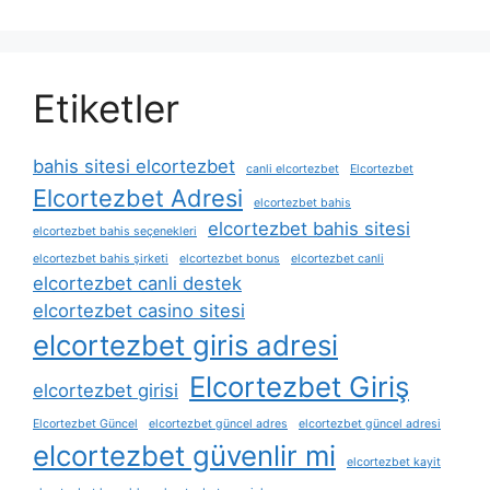
Etiketler
bahis sitesi elcortezbet
canli elcortezbet
Elcortezbet
Elcortezbet Adresi
elcortezbet bahis
elcortezbet bahis sitesi
elcortezbet bahis seçenekleri
elcortezbet bahis şirketi
elcortezbet bonus
elcortezbet canli
elcortezbet canli destek
elcortezbet casino sitesi
elcortezbet giris adresi
Elcortezbet Giriş
elcortezbet girisi
Elcortezbet Güncel
elcortezbet güncel adres
elcortezbet güncel adresi
elcortezbet güvenlir mi
elcortezbet kayit