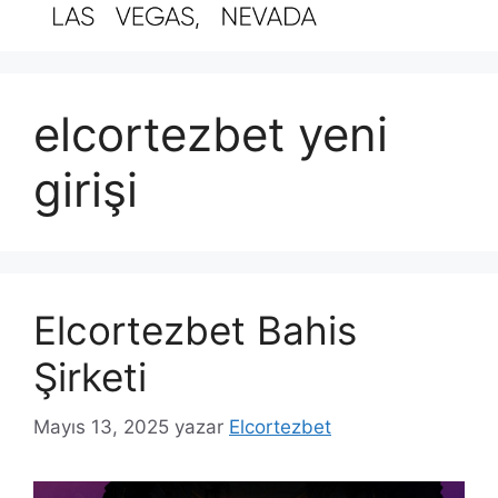
elcortezbet yeni
girişi
Elcortezbet Bahis
Şirketi
Mayıs 13, 2025
yazar
Elcortezbet