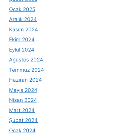
Ocak 2025
Aralık 2024
Kasım 2024
Ekim 2024
Eylül 2024
Ağustos 2024
Temmuz 2024
Haziran 2024
Mayıs 2024
Nisan 2024
Mart 2024
Şubat 2024
Ocak 2024