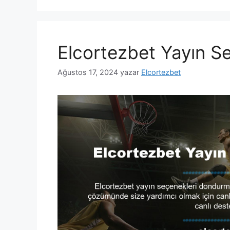
Elcortezbet Yayın S
Ağustos 17, 2024
yazar
Elcortezbet