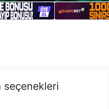
n seçenekleri