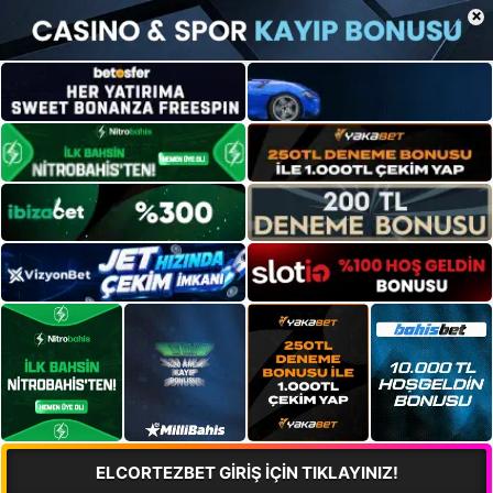
×
ELCORTEZBET GİRİŞ İÇİN TIKLAYINIZ!