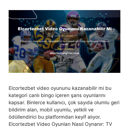
Elcortezbet video oyununu kazanabilir mi bu
kategori canlı bingo içeren şans oyunlarını
kapsar. Binlerce kullanıcı, çok sayıda olumlu geri
bildirim alan, mobil uyumlu, yetkili ve
ödüllendirici bu platformdan keyif alıyor.
Elcortezbet Video Oyunları Nasıl Oynanır: TV