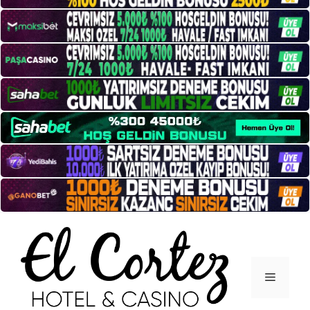
İçeriğe
atla
Menü