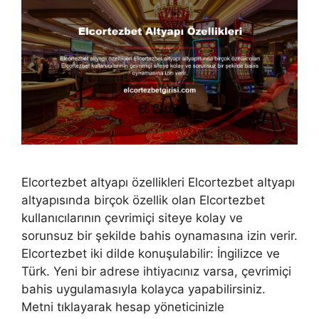
Elcortezbet altyapı özellikleri Elcortezbet altyapı
altyapısında birçok özellik olan Elcortezbet
kullanıcılarının çevrimiçi siteye kolay ve
sorunsuz bir şekilde bahis oynamasına izin verir.
Elcortezbet iki dilde konuşulabilir: İngilizce ve
Türk. Yeni bir adrese ihtiyacınız varsa, çevrimiçi
bahis uygulamasıyla kolayca yapabilirsiniz.
Metni tıklayarak hesap yöneticinizle