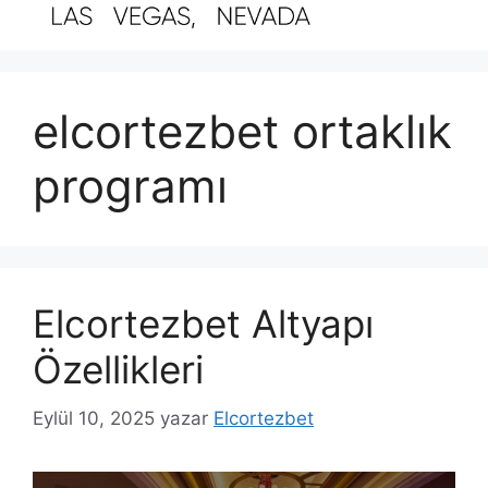
elcortezbet ortaklık
programı
Elcortezbet Altyapı
Özellikleri
Eylül 10, 2025
yazar
Elcortezbet