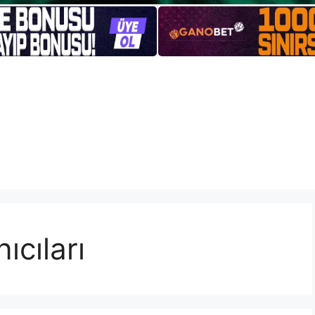
ıcıları