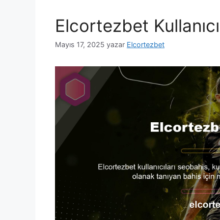
Elcortezbet Kullanıcı
Mayıs 17, 2025
yazar
Elcortezbet