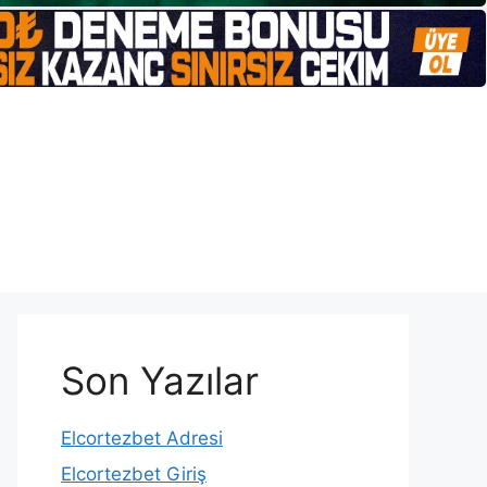
Son Yazılar
Elcortezbet Adresi
Elcortezbet Giriş