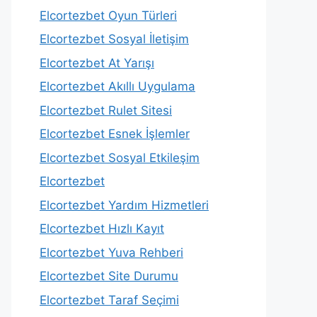
Elcortezbet Oyun Türleri
Elcortezbet Sosyal İletişim
Elcortezbet At Yarışı
Elcortezbet Akıllı Uygulama
Elcortezbet Rulet Sitesi
Elcortezbet Esnek İşlemler
Elcortezbet Sosyal Etkileşim
Elcortezbet
Elcortezbet Yardım Hizmetleri
Elcortezbet Hızlı Kayıt
Elcortezbet Yuva Rehberi
Elcortezbet Site Durumu
Elcortezbet Taraf Seçimi