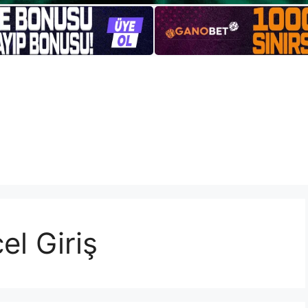
el Giriş