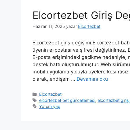
Elcortezbet Giriş De
Haziran 11, 2025
yazar
Elcortezbet
Elcortezbet giriş değişimi Elcortezbet bahis
üyenin e-postası ve şifresi değiştirilmez.
E-posta erişimindeki gecikme nedeniyle, m
destek hattı oluşturulmuştur. Web sürümünd
mobil uygulama yoluyla üyelere kesintisiz
olarak, endişem …
Devamını oku
Kategoriler
Elcortezbet
Etiketler
elcortezbet bet güncellemesi
,
elcortezbet giriş
Yorum yap