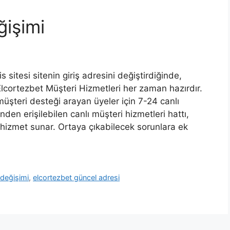
ğişimi
 sitesi sitenin giriş adresini değiştirdiğinde,
 Elcortezbet Müşteri Hizmetleri her zaman hazırdır.
üşteri desteği arayan üyeler için 7-24 canlı
en erişilebilen canlı müşteri hizmetleri hattı,
 hizmet sunar. Ortaya çıkabilecek sorunlara ek
 değişimi
,
elcortezbet güncel adresi