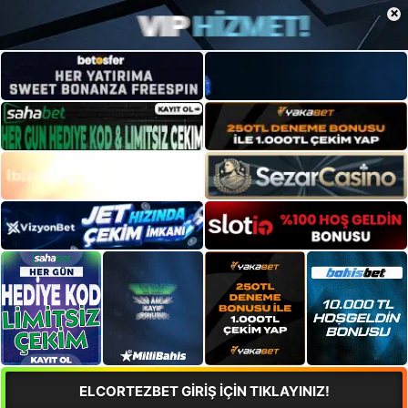
×
ELCORTEZBET GİRİŞ İÇİN TIKLAYINIZ!