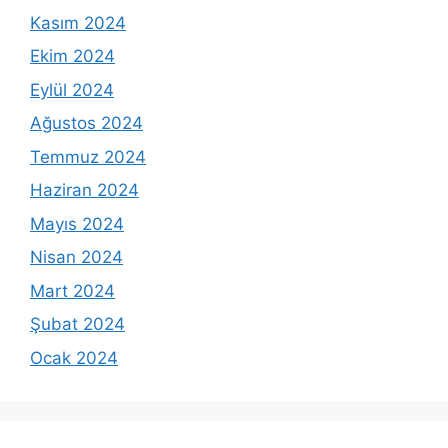
Kasım 2024
Ekim 2024
Eylül 2024
Ağustos 2024
Temmuz 2024
Haziran 2024
Mayıs 2024
Nisan 2024
Mart 2024
Şubat 2024
Ocak 2024