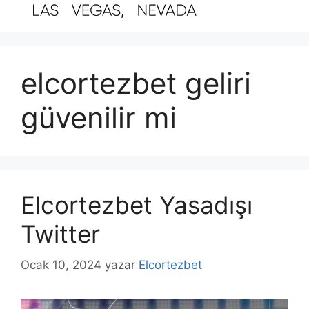
elcortezbet geliri
güvenilir mi
Elcortezbet Yasadışı
Twitter
Ocak 10, 2024
yazar
Elcortezbet