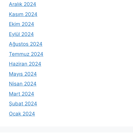
Aralık 2024
Kasım 2024
Ekim 2024
Eylül 2024
Ağustos 2024
Temmuz 2024
Haziran 2024
Mayıs 2024
Nisan 2024
Mart 2024
Şubat 2024
Ocak 2024