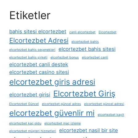
Etiketler
bahis sitesi elcortezbet
canli elcortezbet
Elcortezbet
Elcortezbet Adresi
elcortezbet bahis
elcortezbet bahis sitesi
elcortezbet bahis seçenekleri
elcortezbet bahis şirketi
elcortezbet bonus
elcortezbet canli
elcortezbet canli destek
elcortezbet casino sitesi
elcortezbet giris adresi
Elcortezbet Giriş
elcortezbet girisi
Elcortezbet Güncel
elcortezbet güncel adres
elcortezbet güncel adresi
elcortezbet güvenlir mi
elcortezbet kayit
elcortezbet kaç oldu
elcortezbet maç izleme
elcortezbet nasil bir site
elcortezbet müşteri hizmetleri