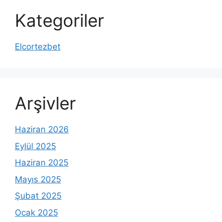
Kategoriler
Elcortezbet
Arşivler
Haziran 2026
Eylül 2025
Haziran 2025
Mayıs 2025
Şubat 2025
Ocak 2025