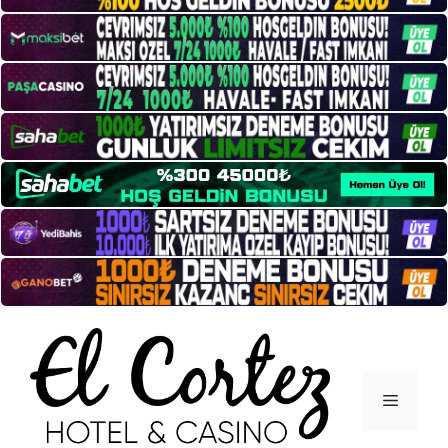
İçeriğe
atla
Menü