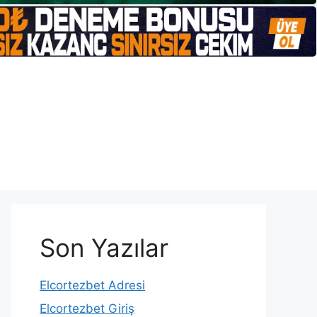
Son Yazılar
Elcortezbet Adresi
Elcortezbet Giriş