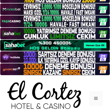
İçeriğe
atla
Menü