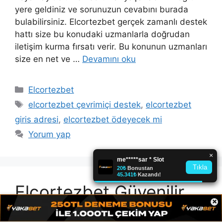
yere geldiniz ve sorunuzun cevabını burada
bulabilirsiniz. Elcortezbet gerçek zamanlı destek
hattı size bu konudaki uzmanlarla doğrudan
iletişim kurma fırsatı verir. Bu konunun uzmanları
size en net ve …
Devamını oku
Kategoriler
Elcortezbet
Etiketler
elcortezbet çevrimiçi destek
,
elcortezbet
giris adresi
,
elcortezbet ödeyecek mi
Yorum yap
Elcortezbet Güvenilir
×
Mi