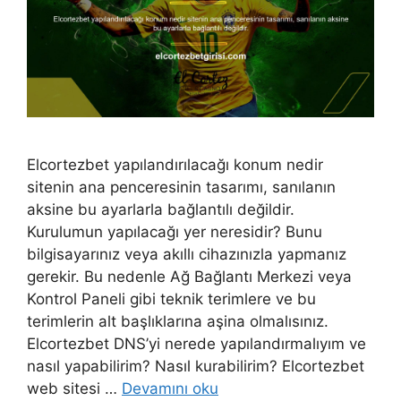
Elcortezbet yapılandırılacağı konum nedir
sitenin ana penceresinin tasarımı, sanılanın
aksine bu ayarlarla bağlantılı değildir.
Kurulumun yapılacağı yer neresidir? Bunu
bilgisayarınız veya akıllı cihazınızla yapmanız
gerekir. Bu nedenle Ağ Bağlantı Merkezi veya
Kontrol Paneli gibi teknik terimlere ve bu
terimlerin alt başlıklarına aşina olmalısınız.
Elcortezbet DNS’yi nerede yapılandırmalıyım ve
nasıl yapabilirim? Nasıl kurabilirim? Elcortezbet
web sitesi …
Devamını oku