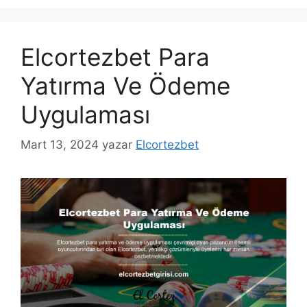
Elcortezbet Para
Yatırma Ve Ödeme
Uygulaması
Mart 13, 2024
yazar
Elcortezbet