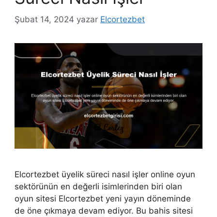
Şubat 14, 2024
yazar
Elcortezbet
Elcortezbet üyelik süreci nasıl işler online oyun
sektörünün en değerli isimlerinden biri olan
oyun sitesi Elcortezbet yeni yayın döneminde
de öne çıkmaya devam ediyor. Bu bahis sitesi