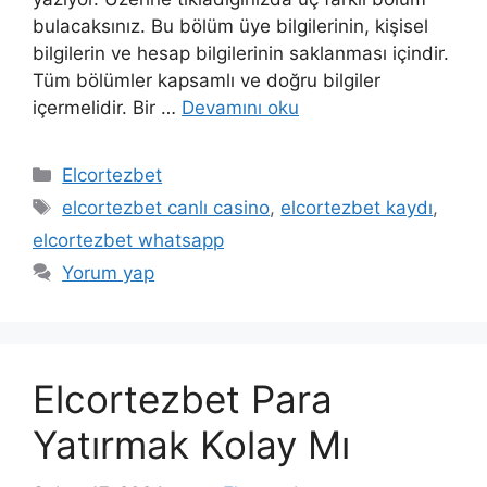
bulacaksınız. Bu bölüm üye bilgilerinin, kişisel
bilgilerin ve hesap bilgilerinin saklanması içindir.
Tüm bölümler kapsamlı ve doğru bilgiler
içermelidir. Bir …
Devamını oku
Kategoriler
Elcortezbet
Etiketler
elcortezbet canlı casino
,
elcortezbet kaydı
,
elcortezbet whatsapp
Yorum yap
Elcortezbet Para
Yatırmak Kolay Mı