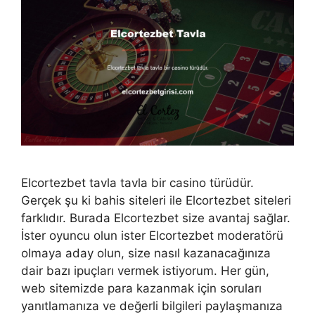
Elcortezbet tavla tavla bir casino türüdür.
Gerçek şu ki bahis siteleri ile Elcortezbet siteleri
farklıdır. Burada Elcortezbet size avantaj sağlar.
İster oyuncu olun ister Elcortezbet moderatörü
olmaya aday olun, size nasıl kazanacağınıza
dair bazı ipuçları vermek istiyorum. Her gün,
web sitemizde para kazanmak için soruları
yanıtlamanıza ve değerli bilgileri paylaşmanıza