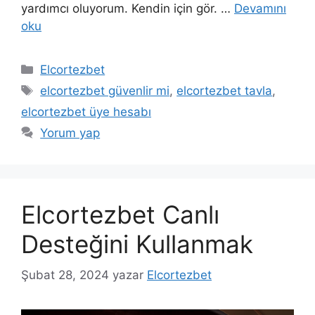
yardımcı oluyorum. Kendin için gör. …
Devamını
oku
Kategoriler
Elcortezbet
Etiketler
elcortezbet güvenlir mi
,
elcortezbet tavla
,
elcortezbet üye hesabı
Yorum yap
Elcortezbet Canlı
Desteğini Kullanmak
Şubat 28, 2024
yazar
Elcortezbet