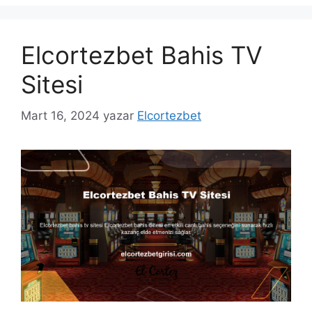
Elcortezbet Bahis TV
Sitesi
Mart 16, 2024
yazar
Elcortezbet