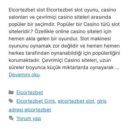
Elcortezbet slot Elcortezbet slot oyunu, casino
salonları ve çevrimiçi casino siteleri arasında
popüler bir seçimdir. Popüler bir Casino türü slot
siteleridir.? Özellikle online casino siteleri için
hemen akla gelen bir oyundur. Slot makinesi
oyununu oynamak zor değildir ve hemen hemen
herkes tarafından oynanabildiği için popülerliğini
korumaktadır. Çevrimiçi Casino siteleri, uzun
süreler boyunca küçük miktarlarda oynayarak …
Devamını oku
Kategoriler
Elcortezbet
Etiketler
Elcortezbet Giriş
,
elcortezbet slot
,
giris
adresi elcortezbet
Yorum yap