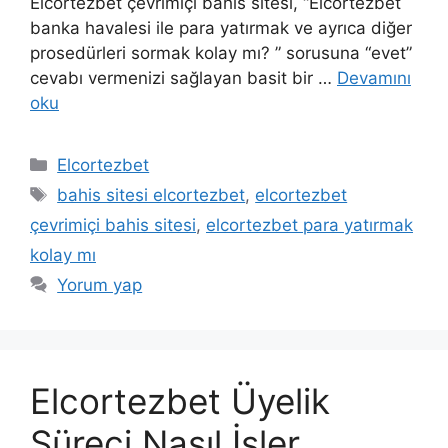
Elcortezbet çevrimiçi bahis sitesi, “Elcortezbet
banka havalesi ile para yatırmak ve ayrıca diğer
prosedürleri sormak kolay mı? ” sorusuna “evet”
cevabı vermenizi sağlayan basit bir …
Devamını
oku
Kategoriler
Elcortezbet
Etiketler
bahis sitesi elcortezbet
,
elcortezbet
çevrimiçi bahis sitesi
,
elcortezbet para yatırmak
kolay mı
Yorum yap
Elcortezbet Üyelik
Süreci Nasıl İşler