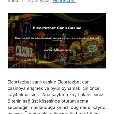
Şubat 21, 2024
yazar
Elcortezbet
Elcortezbet canlı casino Elcortezbet canlı
casinoya erişmek ve oyun oynamak için önce
kayıt olmalısınız. Ana sayfada kayıt olabilirsiniz.
Sitenin sağ üst köşesinde oturum açma
seçeneğinin bulunduğu kırmızı düğmede ‘Kaydol
yazıyor. Üzerine tıkladığınızda üç farklı bölüm