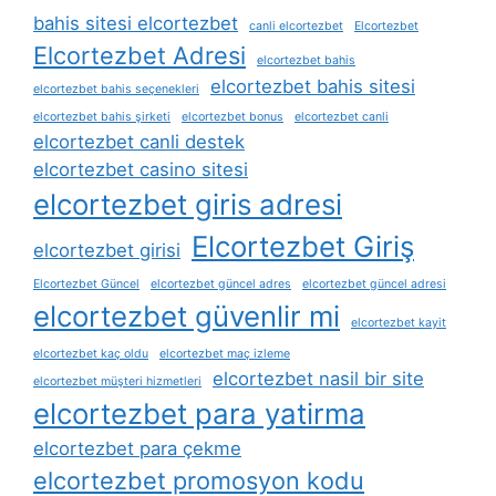
bahis sitesi elcortezbet
canli elcortezbet
Elcortezbet
Elcortezbet Adresi
elcortezbet bahis
elcortezbet bahis sitesi
elcortezbet bahis seçenekleri
elcortezbet bahis şirketi
elcortezbet bonus
elcortezbet canli
elcortezbet canli destek
elcortezbet casino sitesi
elcortezbet giris adresi
Elcortezbet Giriş
elcortezbet girisi
Elcortezbet Güncel
elcortezbet güncel adres
elcortezbet güncel adresi
elcortezbet güvenlir mi
elcortezbet kayit
elcortezbet kaç oldu
elcortezbet maç izleme
elcortezbet nasil bir site
elcortezbet müşteri hizmetleri
elcortezbet para yatirma
elcortezbet para çekme
elcortezbet promosyon kodu