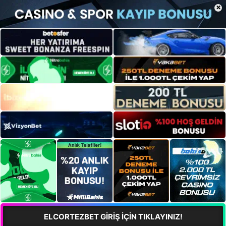
×
ELCORTEZBET GİRİŞ İÇİN TIKLAYINIZ!