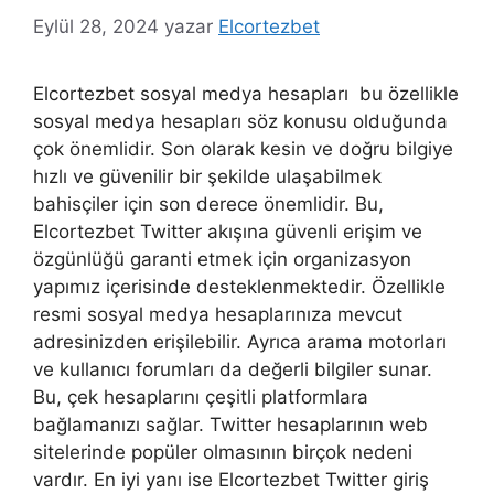
Eylül 28, 2024
yazar
Elcortezbet
Elcortezbet sosyal medya hesapları bu özellikle
sosyal medya hesapları söz konusu olduğunda
çok önemlidir. Son olarak kesin ve doğru bilgiye
hızlı ve güvenilir bir şekilde ulaşabilmek
bahisçiler için son derece önemlidir. Bu,
Elcortezbet Twitter akışına güvenli erişim ve
özgünlüğü garanti etmek için organizasyon
yapımız içerisinde desteklenmektedir. Özellikle
resmi sosyal medya hesaplarınıza mevcut
adresinizden erişilebilir. Ayrıca arama motorları
ve kullanıcı forumları da değerli bilgiler sunar.
Bu, çek hesaplarını çeşitli platformlara
bağlamanızı sağlar. Twitter hesaplarının web
sitelerinde popüler olmasının birçok nedeni
vardır. En iyi yanı ise Elcortezbet Twitter giriş