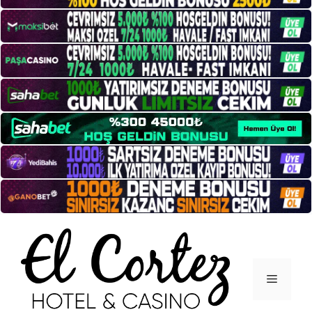
İçeriğe
atla
Menü