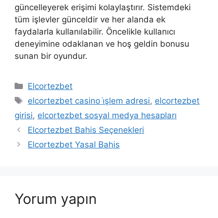
güncelleyerek erişimi kolaylaştırır. Sistemdeki
tüm işlevler günceldir ve her alanda ek
faydalarla kullanılabilir. Öncelikle kullanıcı
deneyimine odaklanan ve hoş geldin bonusu
sunan bir oyundur.
Kategoriler
Elcortezbet
Etiketler
elcortezbet casino i̇şlem adresi
,
elcortezbet
girisi
,
elcortezbet sosyal medya hesapları
Elcortezbet Bahis Seçenekleri
Elcortezbet Yasal Bahis
Yorum yapın