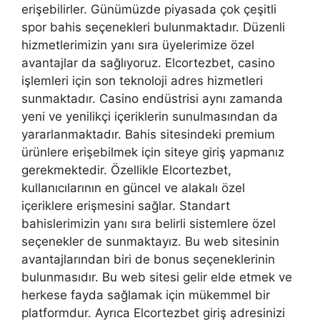
erişebilirler. Günümüzde piyasada çok çeşitli
spor bahis seçenekleri bulunmaktadır. Düzenli
hizmetlerimizin yanı sıra üyelerimize özel
avantajlar da sağlıyoruz. Elcortezbet, casino
işlemleri için son teknoloji adres hizmetleri
sunmaktadır. Casino endüstrisi aynı zamanda
yeni ve yenilikçi içeriklerin sunulmasından da
yararlanmaktadır. Bahis sitesindeki premium
ürünlere erişebilmek için siteye giriş yapmanız
gerekmektedir. Özellikle Elcortezbet,
kullanıcılarının en güncel ve alakalı özel
içeriklere erişmesini sağlar. Standart
bahislerimizin yanı sıra belirli sistemlere özel
seçenekler de sunmaktayız. Bu web sitesinin
avantajlarından biri de bonus seçeneklerinin
bulunmasıdır. Bu web sitesi gelir elde etmek ve
herkese fayda sağlamak için mükemmel bir
platformdur. Ayrıca Elcortezbet giriş adresinizi