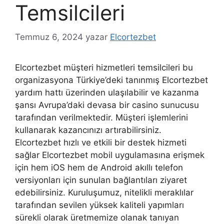
Temsilcileri
Temmuz 6, 2024
yazar
Elcortezbet
Elcortezbet müşteri hizmetleri temsilcileri bu
organizasyona Türkiye’deki tanınmış Elcortezbet
yardım hattı üzerinden ulaşılabilir ve kazanma
şansı Avrupa’daki devasa bir casino sunucusu
tarafından verilmektedir. Müşteri işlemlerini
kullanarak kazancınızı artırabilirsiniz.
Elcortezbet hızlı ve etkili bir destek hizmeti
sağlar Elcortezbet mobil uygulamasına erişmek
için hem iOS hem de Android akıllı telefon
versiyonları için sunulan bağlantıları ziyaret
edebilirsiniz. Kuruluşumuz, nitelikli meraklılar
tarafından sevilen yüksek kaliteli yapımları
sürekli olarak üretmemize olanak tanıyan