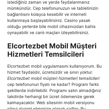
istediğiniz zaman ve yerde faydalanmanız
mümkündür. Cep telefonunuzun ve tabletinizin
bağlantısını kolayca kesebilir ve interneti
kullanmaya başlayabilirsiniz. Casino yasak
olduğu yerlerde bile mobil cihazınızdan bahis
oynayabilir ve canlı maçları izleyebilirsiniz.
Elcortezbet Mobil Müşteri
Hizmetleri Temsilcileri
Elcortezbet mobil uygulamasını kullanıyorum. Bu
hizmet faydalıdır, ücretsizdir ve sınırı yoktur.
Elcortezbet mobil müşteri hizmetleri temsilcileri
cep telefonunun fiyatı ne kadar? Program farklı
şekillerde indirilebilir. Programı satın almadığınız
takdirde herhangi bir ücret ödemenize gerek
kalmayacaktır. Web sitesinin mobil versiyonu
siteyi ziyaret etmenize olanak sağlar. Bu