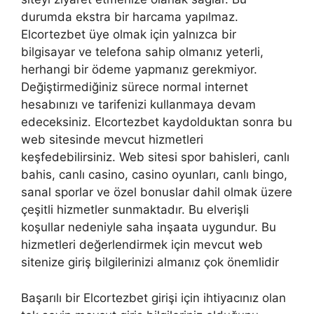
durumda ekstra bir harcama yapılmaz.
Elcortezbet üye olmak için yalnızca bir
bilgisayar ve telefona sahip olmanız yeterli,
herhangi bir ödeme yapmanız gerekmiyor.
Değiştirmediğiniz sürece normal internet
hesabınızı ve tarifenizi kullanmaya devam
edeceksiniz. Elcortezbet kaydolduktan sonra bu
web sitesinde mevcut hizmetleri
keşfedebilirsiniz. Web sitesi spor bahisleri, canlı
bahis, canlı casino, casino oyunları, canlı bingo,
sanal sporlar ve özel bonuslar dahil olmak üzere
çeşitli hizmetler sunmaktadır. Bu elverişli
koşullar nedeniyle saha inşaata uygundur. Bu
hizmetleri değerlendirmek için mevcut web
sitenize giriş bilgilerinizi almanız çok önemlidir
Başarılı bir Elcortezbet girişi için ihtiyacınız olan