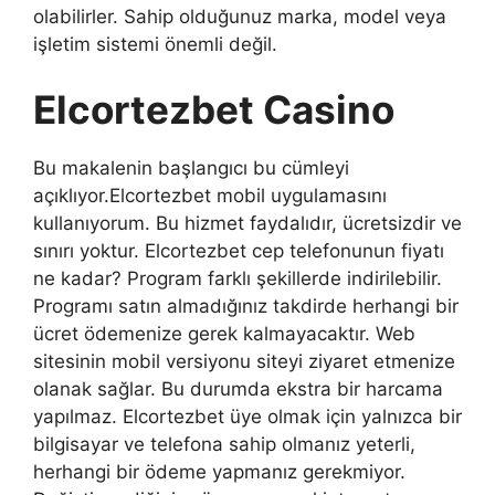
olabilirler. Sahip olduğunuz marka, model veya
işletim sistemi önemli değil.
Elcortezbet Casino
Bu makalenin başlangıcı bu cümleyi
açıklıyor.Elcortezbet mobil uygulamasını
kullanıyorum. Bu hizmet faydalıdır, ücretsizdir ve
sınırı yoktur. Elcortezbet cep telefonunun fiyatı
ne kadar? Program farklı şekillerde indirilebilir.
Programı satın almadığınız takdirde herhangi bir
ücret ödemenize gerek kalmayacaktır. Web
sitesinin mobil versiyonu siteyi ziyaret etmenize
olanak sağlar. Bu durumda ekstra bir harcama
yapılmaz. Elcortezbet üye olmak için yalnızca bir
bilgisayar ve telefona sahip olmanız yeterli,
herhangi bir ödeme yapmanız gerekmiyor.