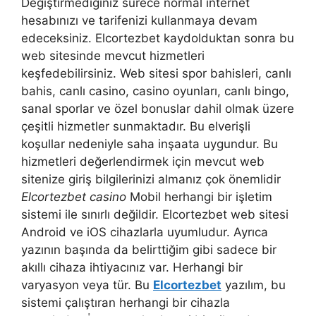
Değiştirmediğiniz sürece normal internet
hesabınızı ve tarifenizi kullanmaya devam
edeceksiniz. Elcortezbet kaydolduktan sonra bu
web sitesinde mevcut hizmetleri
keşfedebilirsiniz. Web sitesi spor bahisleri, canlı
bahis, canlı casino, casino oyunları, canlı bingo,
sanal sporlar ve özel bonuslar dahil olmak üzere
çeşitli hizmetler sunmaktadır. Bu elverişli
koşullar nedeniyle saha inşaata uygundur. Bu
hizmetleri değerlendirmek için mevcut web
sitenize giriş bilgilerinizi almanız çok önemlidir
Elcortezbet casino
Mobil herhangi bir işletim
sistemi ile sınırlı değildir. Elcortezbet web sitesi
Android ve iOS cihazlarla uyumludur. Ayrıca
yazının başında da belirttiğim gibi sadece bir
akıllı cihaza ihtiyacınız var. Herhangi bir
varyasyon veya tür. Bu
Elcortezbet
yazılım, bu
sistemi çalıştıran herhangi bir cihazla