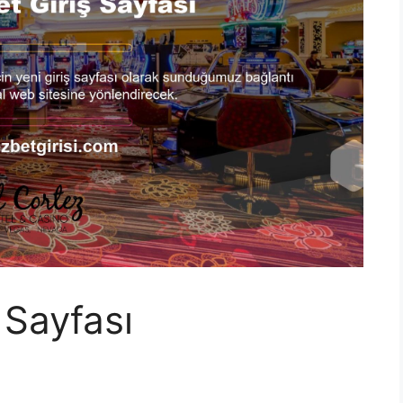
 Sayfası