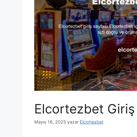
Elcortezbet Giriş
Mayıs 16, 2025
yazar
Elcortezbet