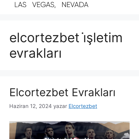
elcortezbet i̇şletim
evrakları
Elcortezbet Evrakları
Haziran 12, 2024
yazar
Elcortezbet